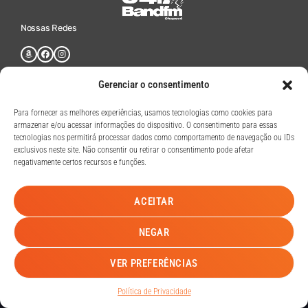
Nossas Redes
Gerenciar o consentimento
Band FM Chapecó - Todos os Direitos Reservados
Para fornecer as melhores experiências, usamos tecnologias como cookies para
armazenar e/ou acessar informações do dispositivo. O consentimento para essas
Política de Privacidade
tecnologias nos permitirá processar dados como comportamento de navegação ou IDs
exclusivos neste site. Não consentir ou retirar o consentimento pode afetar
negativamente certos recursos e funções.
Desenvolvimento Web
ACEITAR
NEGAR
HOME
A RÁDIO
PROGRAMAÇÃO
CONTATO
VER PREFERÊNCIAS
BAND FM CHAPECÓ
play_arrow
keyboard_arrow_right
Política de Privacidade
A sua rádio do seu jeito!